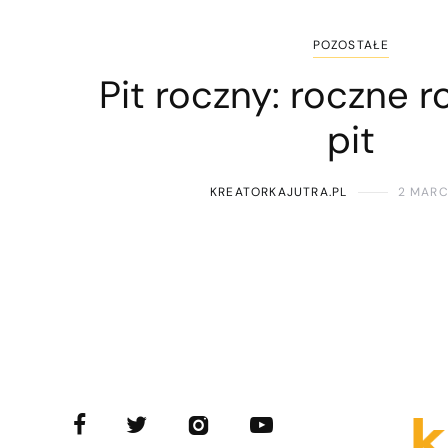
POZOSTAŁE
Pit roczny: roczne r
pit
KREATORKAJUTRA.PL
2 MARC