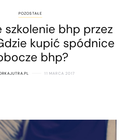
POZOSTAŁE
 szkolenie bhp przez
 Gdzie kupić spódnice
obocze bhp?
ORKAJUTRA.PL
11 MARCA 2017